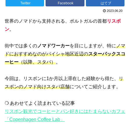
Twitter
Facebook
はてブ
2023.06.20
世界のノマドから支持される、ポルトガルの首都
リスボ
ン
。
街中では多くの
ノマドワーカー
を目にしますが、特に
ノマ
ドにおすすめなのがバイシャ地区近辺の
スターバックスコ
ーヒー
（以降、スタバ）
。
今回は、リスボンに1か月以上滞在した経験から得た、
リ
スボンのノマド向けスタバ店舗
についてご紹介します。
❍ あわせてよく読まれている記事
リスボン観光でコーヒーとパン好きにはたまらないカフェ
「Copenhagen Coffee Lab」