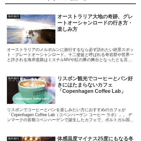
オーストラリア大地の奇跡、グレ
海外旅行
ートオーシャンロードの行き方・
楽しみ方
オーストラリアのメルボルンに旅行するなら必ず訪れたい絶景スポッ
ト・グレートオーシャンロード。十二使徒と呼ばれる奇岩群や世界一
と評される海岸道路はミスチルMVや紅の豚の舞台となったとも言わ
れています。グレートオーシャンロード現地への行き方、楽しみ方な
どをご紹介します。
リスボン観光でコーヒーとパン好
海外旅行
きにはたまらないカフェ
「Copenhagen Coffee Lab」
リスボンでコーヒーとパンを楽しみたい方におすすめのカフェが
「Copenhagen Coffee Lab（コペンハーゲン コーヒー ラボ）」。 デ
ンマークの首都コペンハーゲンで誕生したカフェで、ポルトガル国内
ではリスボンとポルトに5店舗を展...
体感温度マイナス25度にもなる冬
海外旅行