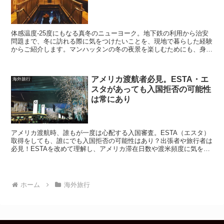
体感温度-25度にもなる真冬のニューヨーク。地下鉄の利用から治安
問題まで、冬に訪れる際に気をつけたいことを、現地で暮らした経験
からご紹介します。マンハッタンの冬の夜景を楽しむためにも、身の
回りのことに注意を払いましょう。
アメリカ渡航者必見。ESTA・エ
海外旅行
スタがあっても入国拒否の可能性
は常にあり
アメリカ渡航時、誰もが一度は心配する入国審査。ESTA（エスタ）
取得をしても、誰にでも入国拒否の可能性はあり？出張者や旅行者は
必見！ESTAを改めて理解し、アメリカ滞在日数や渡米頻度に気を遣
いましょう。卒業旅行でまさかの一人置いてけぼりなんてことがない
ように事前の確認を徹底しましょう。
ホーム
海外旅行