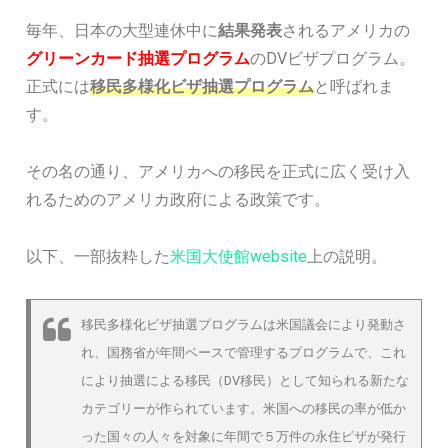
毎年、日本の大型連休中に
結果発表
されるアメリカの
グリーンカード抽選プログラム
のDVビザプログラム。
正式には
移民多様化ビザ抽選プログラム
と呼ばれま
す。
その名の通り、アメリカへの移民を正式に広く受け入
れるためのアメリカ政府による政策です。
以下、一部抜粋した
米国大使館website
上の説明。
移民多様化ビザ抽選プログラムは米国議会により発動さ
れ、国務省が年間ベースで管理するプログラムで、これ
により抽選による移民（DV移民）として知られる新たな
カテゴリーが作られています。米国への移民の率が低か
った国々の人々を対象に年間で５万件の永住ビザが発行