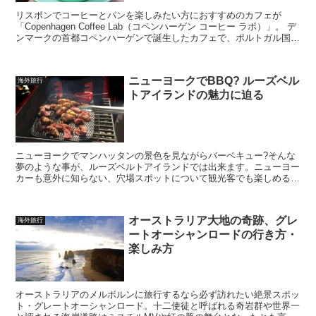
リスボンでコーヒーとパンを楽しみたい方におすすめのカフェが
「Copenhagen Coffee Lab（コペンハーゲン コーヒー ラボ）」。 デ
ンマークの首都コペンハーゲンで誕生したカフェで、ポルトガル国内
ではリスボンとポルトに5店舗を展...
ニューヨークでBBQ? ルーズベル
海外旅行
トアイランドの魅力に迫る
ニューヨークでマンハッタンの景色を見ながらバーベキュー?そんな
夢のような事が、ルーズベルトアイランドでは出来ます。ニューヨー
カーも意外に知らない、穴場スポットについて観光客でも楽しめるポ
イントをご紹介。ぜひNY BBQという上級者の遊びをしてみては？
オーストラリア大地の奇跡、グレ
海外旅行
ートオーシャンロードの行き方・
楽しみ方
オーストラリアのメルボルンに旅行するなら必ず訪れたい絶景スポッ
ト・グレートオーシャンロード。十二使徒と呼ばれる奇岩群や世界一